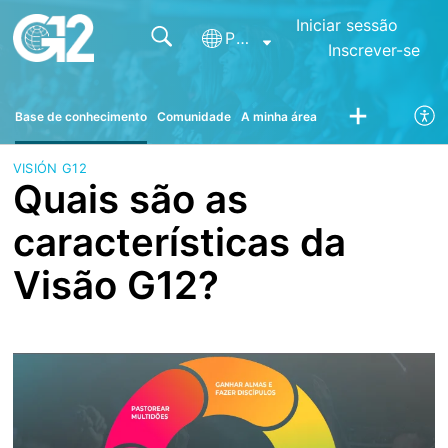
Iniciar sessão
Português
Inscrever-se
Base de conhecimento
Comunidade
A minha área
VISIÓN G12
Quais são as
características da
Visão G12?