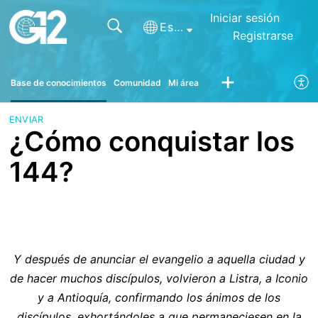
Iniciar sesión
Español (España)
Registrarse
Base de conocimientos
Comunidad
Mi área
ENVIAR
¿Cómo conquistar los
144?
Y después de anunciar el evangelio a aquella ciudad y
de hacer muchos discípulos, volvieron a Listra, a Iconio
y a Antioquía, confirmando los ánimos de los
discípulos, exhortándoles a que permaneciesen en la